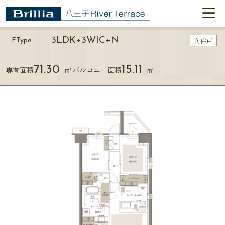
3LDK+3WIC+N
角住戸
F
Type
71.30
15.11
専有面積
バルコニー面積
㎡
㎡