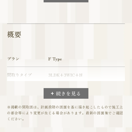
概要
プラン
F Type
間取りタイプ
3LDK+3WIC+N
専有面積
71.30㎡
続きを見る
バルコニー面積
15.11㎡
※掲載の間取図は、計画段階の図面を基に描き起こしたもので施工上
の都合等により変更が生じる場合があります。最新の図面集でご確認
ください。