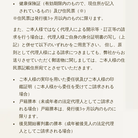
健康保険証（有効期限内のもので、現住所が記入
●
されているもの）及び住民票（※）
※住民票は発行後3ヶ月以内のものに限ります。
また、ご本人様ではなく代理人による開示等・訂正等の請
求を行う場合は、代理人様ご自身の身分証明書の写し（上
記）と併せて以下のいずれかをご用意下さい。 但し、原
則として代理人様による請求につきましても、弊社からお
送りさせていただく郵送物に関しましては、ご本人様の住
民票記載住所宛てとさせていただきます。
ご本人様の実印を用いた委任状及びご本人様の印
●
鑑証明（ご本人様から委任を受けてご請求される
場合）
戸籍謄本（未成年者の法定代理人としてご請求さ
●
れる場合）戸籍謄本は、発行後3ヶ月以内のものに
限ります。
後見開始審判書の謄本（成年被後見人の法定代理
●
人としてご請求される場合）