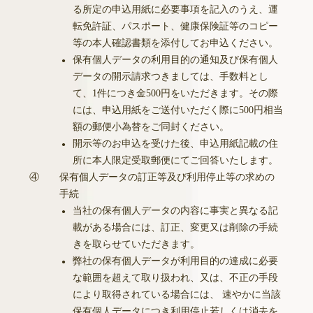
る所定の申込用紙に必要事項を記入のうえ、運
転免許証、パスポート、健康保険証等のコピー
等の本人確認書類を添付してお申込ください。
保有個人データの利用目的の通知及び保有個人
●
データの開示請求つきましては、手数料とし
て、1件につき金500円をいただきます。その際
には、申込用紙をご送付いただく際に500円相当
額の郵便小為替をご同封ください。
開示等のお申込を受けた後、申込用紙記載の住
●
所に本人限定受取郵便にてご回答いたします。
④
保有個人データの訂正等及び利用停止等の求めの
手続
当社の保有個人データの内容に事実と異なる記
●
載がある場合には、訂正、変更又は削除の手続
きを取らせていただきます。
弊社の保有個人データが利用目的の達成に必要
●
な範囲を超えて取り扱われ、又は、不正の手段
により取得されている場合には、 速やかに当該
保有個人データにつき利用停止若しくは消去を