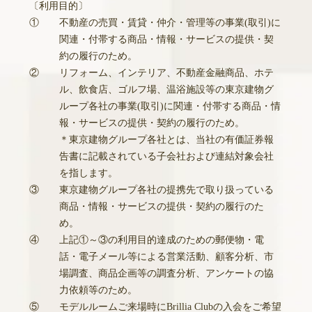
〔利用目的〕
①
不動産の売買・賃貸・仲介・管理等の事業(取引)に
関連・付帯する商品・情報・サービスの提供・契
約の履行のため。
②
リフォーム、インテリア、不動産金融商品、ホテ
ル、飲食店、ゴルフ場、温浴施設等の東京建物グ
ループ各社の事業(取引)に関連・付帯する商品・情
報・サービスの提供・契約の履行のため。
＊東京建物グループ各社とは、当社の有価証券報
告書に記載されている子会社および連結対象会社
を指します。
③
東京建物グループ各社の提携先で取り扱っている
商品・情報・サービスの提供・契約の履行のた
め。
④
上記①～③の利用目的達成のための郵便物・電
話・電子メール等による営業活動、顧客分析、市
場調査、商品企画等の調査分析、アンケートの協
力依頼等のため。
⑤
モデルルームご来場時にBrillia Clubの入会をご希望