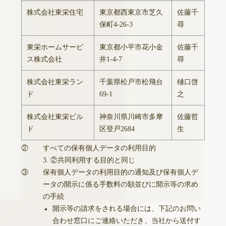
株式会社東栄住宅
東京都西東京市芝久
佐藤千
保町4-26-3
尋
東栄ホームサービ
東京都小平市花小金
佐藤千
ス株式会社
井1-4-7
尋
株式会社東栄ラン
千葉県松戸市松飛台
樋口啓
ド
69-1
之
株式会社東栄ビル
神奈川県川崎市多摩
佐藤哲
ド
区登戸2684
生
②
すべての保有個人データの利用目的
3. ②共同利用する目的と同じ
③
保有個人データの利用目的の通知及び保有個人デ
ータの開示に係る手数料の額並びに開示等の求め
の手続
開示等の請求をされる場合には、下記のお問い
●
合わせ窓口にご連絡いただき、当社から送付す